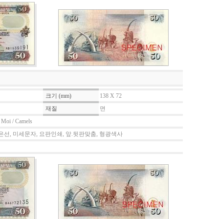
크기 (mm)
138 X 72
재질
면
p Moi / Camels
은선, 미세문자, 요판인쇄, 앞.뒷판맞춤, 형광색사