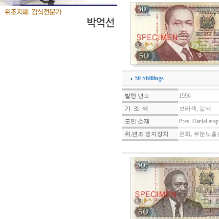
50 Shillings
발행 년도
1996
기 조 색
보라색, 갈색
도안 소재
Pres. Daniel ara
위,변조 방지장치
은화, 부분노출