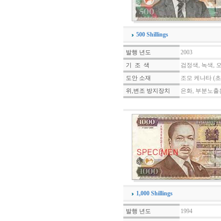
500 Shillings
발행 년도
2003
기 조 색
검정색, 녹색,
도안 소재
조모 케냐타 (초
위,변조 방지장치
은화, 부분노출
1,000 Shillings
발행 년도
1994