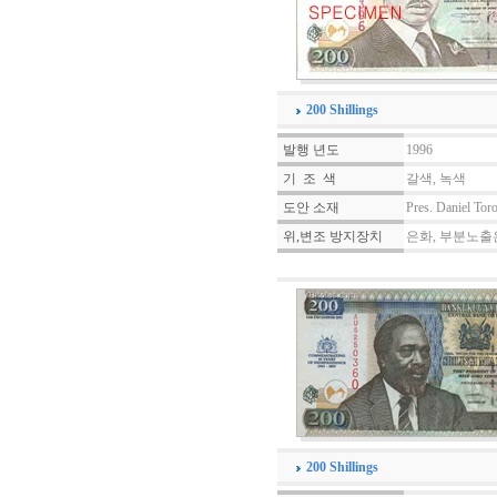
200 Shillings
발행 년도
1996
기 조 색
갈색, 녹색
도안 소재
Pres. Daniel Tor
위,변조 방지장치
은화, 부분노출
200 Shillings