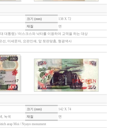
크기 (mm)
138 X 72
재질
면
초대 대통령) / 터스크스와 낙타를 이용하여 교역을 하는 대상
은선, 미세문자, 요판인쇄, 앞.뒷판맞춤, 형광색사
크기 (mm)
142 X 74
색, 녹색
재질
면
oitich arap Moi / Nyayo monument