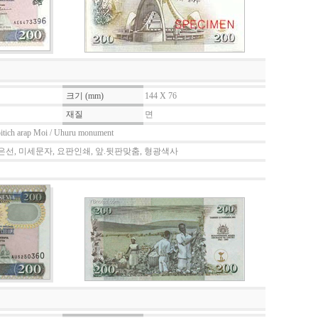
크기 (mm)
144 X 76
재질
면
oitich arap Moi / Uhuru monument
은선, 미세문자, 요판인쇄, 앞.뒷판맞춤, 형광색사