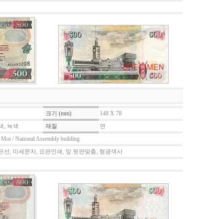
크기 (mm)
148 X 78
색, 녹색
재질
면
p Moi / National Assembly building
은선, 미세문자, 요판인쇄, 앞.뒷판맞춤, 형광색사