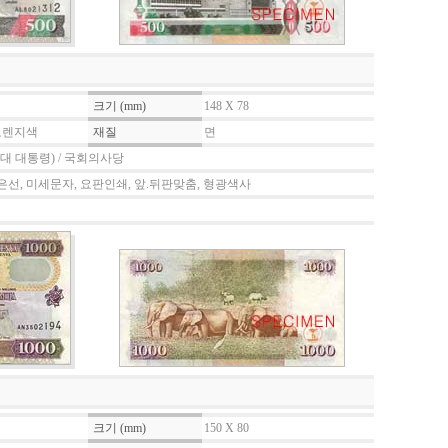
크기 (mm)
148 X 78
 오렌지색
재질
면
대 대통령) / 국회의사당
은선, 미세문자, 요판인쇄, 앞.뒤판맞춤, 형광색사
크기 (mm)
150 X 80