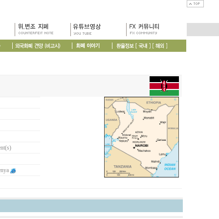
nt(s)
enya