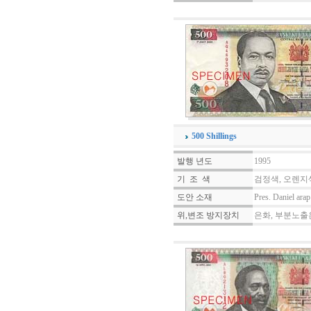
500 Shillings
발행 년도
1995
기 조 색
검정색, 오렌지
도안 소재
Pres. Daniel ara
위,변조 방지장치
은화, 부분노출