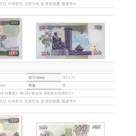
은선, 미세문자, 요판인쇄, 앞.뒷판맞춤, 형광색사
크기 (mm)
142 x 74
reen
재질
면
대 대통령) / 케냐타 동상과 국제회의장(KICC)
은선, 미세문자, 요판인쇄, 앞.뒷판맞춤, 형광색사