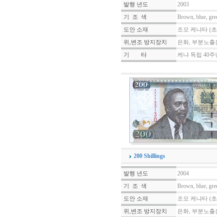
발행 년도
2003
기 조 색
Brown, blue, gre
도안 소재
조모 케냐타 (초
위,변조 방지장치
은화, 부분노출
기
조
타
케냐 독립 40주
200 Shillings
발행 년도
2004
기 조 색
Brown, blue, gre
도안 소재
조모 케냐타 (초
위,변조 방지장치
은화, 부분노출