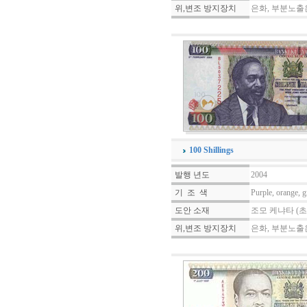
위,변조 방지장치
은화, 부분노출
100 Shillings
발행 년도
2004
기 조 색
Purple, orange, g
도안 소재
조모 케냐타 (초
위,변조 방지장치
은화, 부분노출