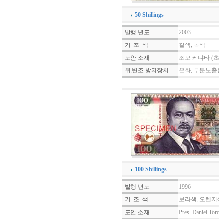
50 Shillings
발행 년도
2003
기 조 색
갈색, 녹색
도안 소재
조모 케냐타 (
위,변조 방지장치
은화, 부분노출
100 Shillings
발행 년도
1996
기 조 색
보라색, 오렌지
도안 소재
Pres. Daniel Tor