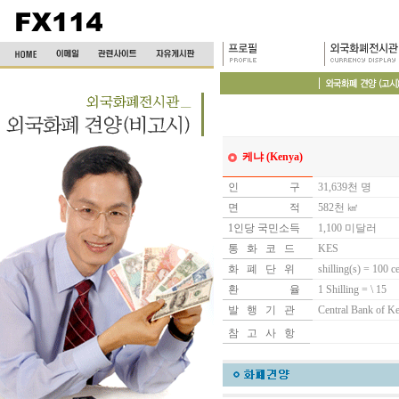
케냐 (Kenya)
인
인인인인 1
구
31,639천 명
면
인인인인 1
적
582천 ㎢
1인당 국민소득
1,100 미달러
통 화 코 드
KES
화 폐 단 위
shilling(s) = 100 ce
환
인인인인 1
율
1 Shilling = \ 15
발 행 기 관
Central Bank of K
참 고 사 항