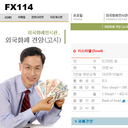
이스라엘 (Israel)
인
인인인인 1
구
9,550천 명
면
인인인인 1
적
20천 ㎢
1인당 국민소득
54,059 미달러
통 화 코 드
ILS
화 폐 단 위
New sheqel = 100 
환
인인인인 1
율
1 Sheqel = \ 402.4
발 행 기 관
Bank of Israel
참 고 사 항