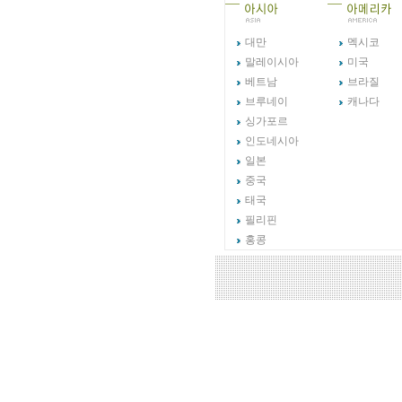
대만
멕시코
말레이시아
미국
베트남
브라질
브루네이
캐나다
싱가포르
인도네시아
일본
중국
태국
필리핀
홍콩