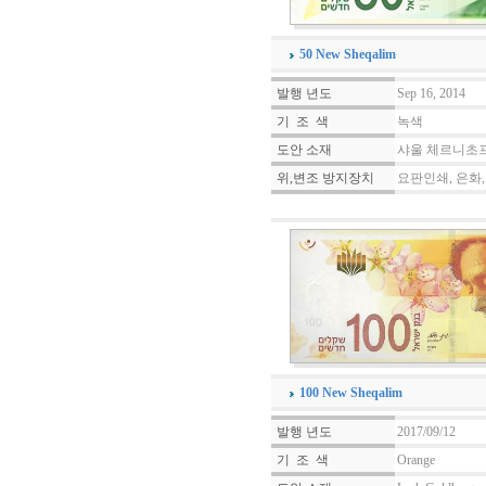
50 New Sheqalim
발행 년도
Sep 16, 2014
기 조 색
녹색
도안 소재
샤울 체르니초프
위,변조 방지장치
요판인쇄, 은화,
100 New Sheqalim
발행 년도
2017/09/12
기 조 색
Orange