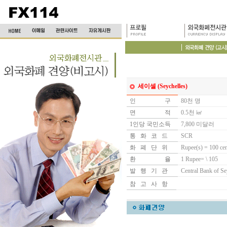
세이셀 (Seychelles)
인
인인인인 1
구
80천 명
면
인인인인 1
적
0.5천 ㎢
1인당 국민소득
7,800 미달러
통 화 코 드
SCR
화 폐 단 위
Rupee(s) = 100 cen
환
인인인인 1
율
1 Rupee= \ 105
발 행 기 관
Central Bank of Se
참 고 사 항