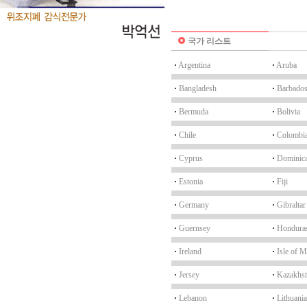
국가 리스트
·
Argentina
·
Aruba
·
Bangladesh
·
Barbado
·
Bermuda
·
Bolivia
·
Chile
·
Colombi
·
Cyprus
·
Dominica
·
Estonia
·
Fiji
·
Germany
·
Gibraltar
·
Guernsey
·
Hondura
·
Ireland
·
Isle of 
·
Jersey
·
Kazakhst
·
Lebanon
·
Lithuania