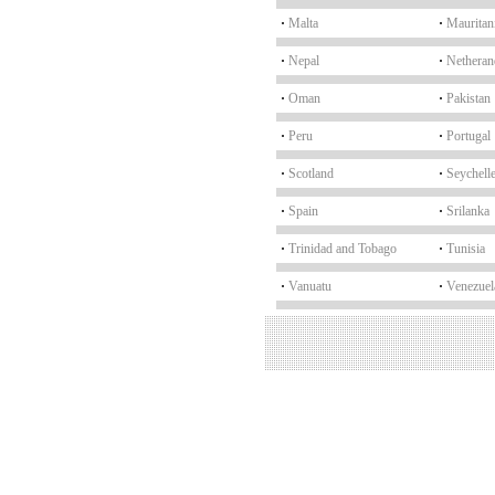
·
Malta
·
Mauritan
·
Nepal
·
Netheran
·
Oman
·
Pakistan
·
Peru
·
Portugal
·
Scotland
·
Seychell
·
Spain
·
Srilanka
·
Trinidad and Tobago
·
Tunisia
·
Vanuatu
·
Venezuel