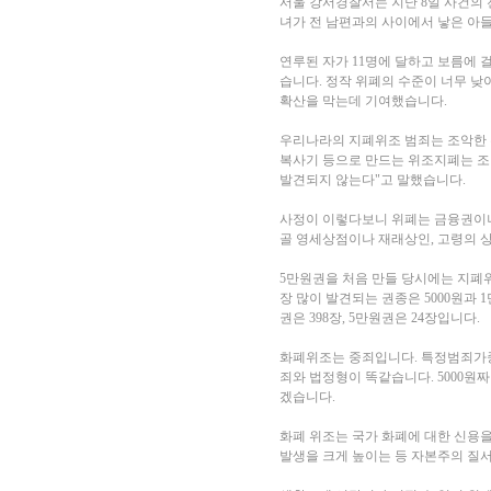
서울 강서경찰서는 지난 8일 사건의 전
녀가 전 남편과의 사이에서 낳은 아
연루된 자가 11명에 달하고 보름에 
습니다. 정작 위폐의 수준이 너무 낮
확산을 막는데 기여했습니다.
우리나라의 지폐위조 범죄는 조악한
복사기 등으로 만드는 위조지폐는 조
발견되지 않는다"고 말했습니다.
사정이 이렇다보니 위폐는 금융권이나
골 영세상점이나 재래상인, 고령의 
5만원권을 처음 만들 당시에는 지폐
장 많이 발견되는 권종은 5000원과 1
권은 398장, 5만원권은 24장입니다.
화폐위조는 중죄입니다. 특정범죄가중
죄와 법정형이 똑같습니다. 5000원
겠습니다.
화폐 위조는 국가 화폐에 대한 신용
발생을 크게 높이는 등 자본주의 질