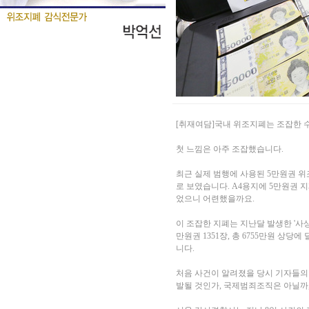
[취재여담]국내 위조지폐는 조잡한 수
첫 느낌은 아주 조잡했습니다.
최근 실제 범행에 사용된 5만원권 위
로 보였습니다. A4용지에 5만원권
었으니 어련했을까요.
이 조잡한 지폐는 지난달 발생한 '사
만원권 1351장, 총 6755만원 상당
니다.
처음 사건이 알려졌을 당시 기자들의
발될 것인가, 국제범죄조직은 아닐까,