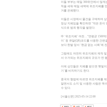
이들 부부는 매일 300위안에서 많게는
칙을 세워 매일 새벽에 위조지폐를 만
거를 은폐했다.
이들은 시장에서 물건을 구매하며 상
정상 지폐임을 확인하면 “작은 돈이
식으로 범죄 행각을 벌였다.
中 ‘위조지폐’ 여전…“연평균 1500
이’ 등 큐알(QR)코드를 사용한 간
보다 한발 앞서 ‘현금 없는 사회’에
그럼에도 여전히 위조지폐의 제작 및 
서 수거되는 위조지폐의 규모가 연 평균
이에 상인들은 지폐를 받으면 햇빛이
기’를 비치하기도 한다.
중국의 형법에 따르면 위조지폐를 제
알면서도 소지 및 사용한 사람은 액수가
수 있다.
[서울신문] 2025-05-14 22:00